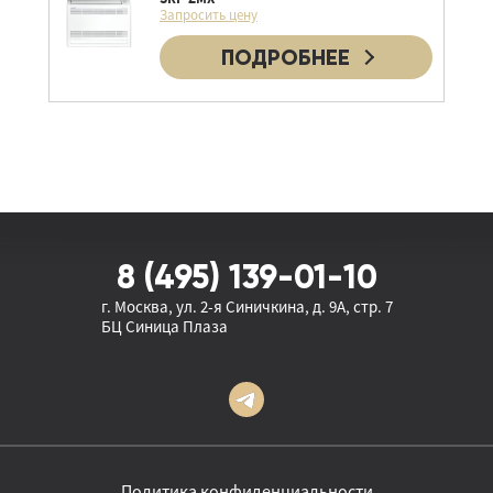
Запросить цену
Полупромышленные сплит-системы
Промышленные кондиционеры
ПОДРОБНЕЕ
Наружные блоки
Настенные внутренние блоки
Кассетные внутренние блоки
Канальные внутренние блоки
Напольные внутренние блоки
8 (495) 139-01-10
Потолочные внутренние блоки
г. Москва, ул. 2-я Синичкина, д. 9А, стр. 7
БЦ Синица Плаза
Политика конфиденциальности