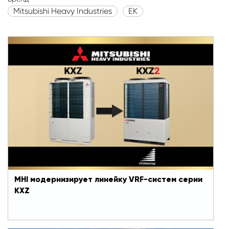
Mitsubishi Heavy Industries
EK
MHI модернизирует линейку VRF-систем
серии KXZ
MHI модернизирует линейку VRF-систем серии
KXZ
#VRF
20 августа 2021