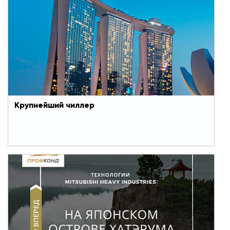
всех мировых выбросов парниковых газов .
Согласно прогнозам, выбросы от охлаждения
удвоятся к 2030 году, если их не остановить.
Крупнейший чиллер
#Двигаем мир вперед
14 августа 2020
Инновационные технологии MHI дадут новую
жизнь отдаленным территориям