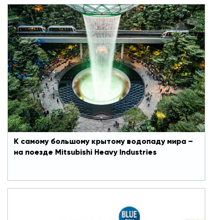
К самому большому крытому водопаду мира
– на поезде Mitsubishi Heavy Industries
На весенней церемонии вручения наград World
Airport Awards аэропорт Чанги в Сингапуре
признали лучшим в мире. Этот титул он
получает уже седьмой год подряд, его называют
«восьмым чудом света».
К самому большому крытому водопаду мира –
на поезде Mitsubishi Heavy Industries
Бестселлер в модельном ряду оборудования
MHI коммерческого назначения