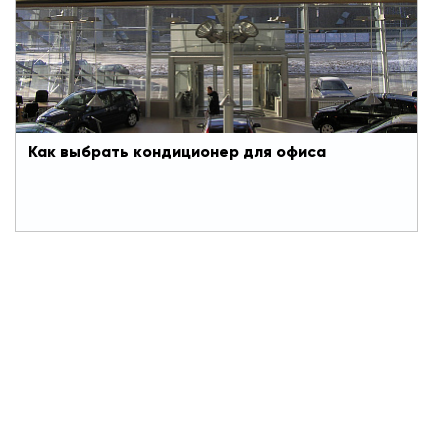
внутри помещений, который обеспечивают
хорошие кондиционеры для офисов. От качества
и температуры воздуха напрямую зависят
работоспособность и самочувствие
сотрудников. Если человек ощущает постоянный
дискомфорт, он вряд ли сможет полностью
сосредоточиться на делах.
Как выбрать кондиционер для офиса
#Профконд
#Кондиционеры