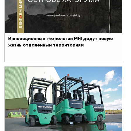
Инновационные технологии MHI дадут новую
жизнь отдаленным территориям
#Двигаем мир вперед
15 мая 2020
Как погрузчики MHI помогают совершать
революцию в торговле
Mitsubishi Heavy Industries (MHI) Group – один из
крупнейших производителя погрузочно-
разгрузочного оборудования – предложил
рынку собственные инновационные решения. В
арсенале корпорации - более 600 различных
комбинаций вилочных погрузчиков и складского
оборудования для широкого спектра отраслей.