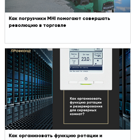
Как погрузчики MHI помогают совершать
революцию в торговле
20 апреля 2020
Как организовать функцию ротации и
резервирования для серверных комнат
Российский рынок серверов за 2019 год вырос
на 20% по отношению к аналогичному периоду
2018.
Что это значит для нас, для специалистов HVAC-
индустрии? Это значит одно – ниша по
проектированию, поставке, монтажу и
дальнейшему обслуживанию климатического
оборудования для серверных комнат растет.
Здесь есть потенциальные заказчики, в этом
сегменте рынка можно и нужно зарабатывать.
Как организовать функцию ротации и