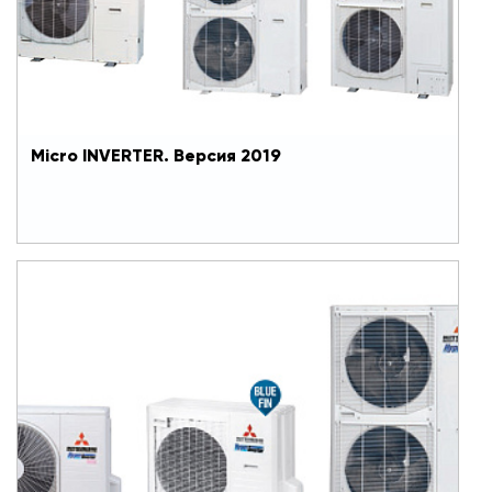
коснулись серии Micro INVERTER. Предлагаем
детальный разбор этих обновлений.
Вооружившись знаниями о новых
преимуществах популярной серии, вам будет
совсем несложно убедить заказчиков в
правильности их выбора.
Micro INVERTER. Версия 2019
В чем сила полупромышленных систем
Mitsubishi Heavy Industries? (Часть II)
Инженеры Mitsubishi Heavy Industries постоянно
работают над усовершенствованием своего
оборудования: ищут новые решения,
расширяют функционал, оптимизируют процесс
монтажа и сервисного обслуживания.
Специалист, вооруженный знанием всех этих
нюансов, является носителем уникального
преимущества. Он способен не только эффектно