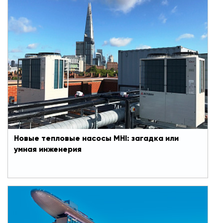
Новые тепловые насосы MHI: загадка или
умная инженерия
Mitsubishi Heavy Industries выпустила новый
тепловой насос типа «воздух-вода» серии
Hyozan CO2 (в переводе с японского «айсберг»).
Главной особенностью новинки является
использование в качестве хладагента СО2.
Новые тепловые насосы MHI: загадка или
умная инженерия
#Двигаем мир вперед
12 ноября 2020
Крупнейший чиллер
По данным Всемирного банка, на обычные
охлаждающие устройства приходится до 10%