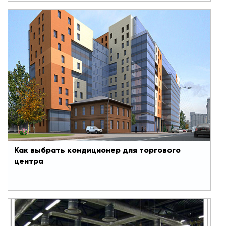
Как выбрать кондиционер для торгового
центра
Тенденция нового времени - большие торговые
центры, гипермаркеты, мегамоллы, в которых
можно приобрести что угодно: от продуктов
питания и подгузников до мебели и
туристических путевок. Чтобы покупателя ничего
не отвлекало от процесса расставания с
деньгами, ему предложены рестораны быстрого
питания, игровые комнаты для детей,
кинотеатры и даже ледовые катки.
Как выбрать кондиционер для торгового
центра
#VRF
#Профконд
#Кондиционеры
Климатические системы для промышленных
предприятий: энергоэффективные водо-