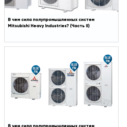
презентовать системы. Главное его достоинство:
он может экспертно подобрать для заказчика
оборудование, идеально подходящее под его
задачи и требования.
В чем сила полупромышленных систем
Наш цикл материалов – ключ к этому
Mitsubishi Heavy Industries? (Часть II)
эксклюзивному знанию. Мы разберем главные
достоинства всего модельного ряда
#Кондиционеры
кондиционеров Mitsubishi Heavy Industries
полупромышленной линейки.
В чем сила полупромышленных систем
Mitsubishi Heavy Industries?
Инженеры Mitsubishi Heavy Industries постоянно
работают над усовершенствованием своего
оборудования: ищут новые решения,
расширяют функционал, оптимизируют процесс
монтажа и сервисного обслуживания.
Специалист, вооруженный знанием всех этих
нюансов, является носителем уникального
преимущества. Он способен не только эффектно
презентовать системы. Главное его достоинство:
он может экспертно подобрать для заказчика
оборудование, идеально подходящее под его
задачи и требования.
В чем сила полупромышленных систем