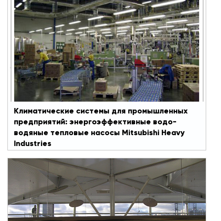
водяные тепловые насосы Mitsubishi Heavy
Industries
Поддержание температуры в производственном
цеху, на складе или другом промышленном
предприятии – важное требование для
сохранения высокой производительности
сотрудников, а также главное условие для
соблюдения технологических процессов,
бесперебойной работы промышленного
оборудования и его сохранности.
Климатические системы для промышленных
предприятий: энергоэффективные водо-
водяные тепловые насосы Mitsubishi Heavy
#Профконд
#Кондиционеры
Industries
Как выбрать кондиционер для офиса
Современный бизнес-центр – это не только
презентабельный внешний вид: дорогие
строительные и отделочные материалы,
скоростные лифты, панорамные окна. В первую
очередь, это достойный уровень комфорта