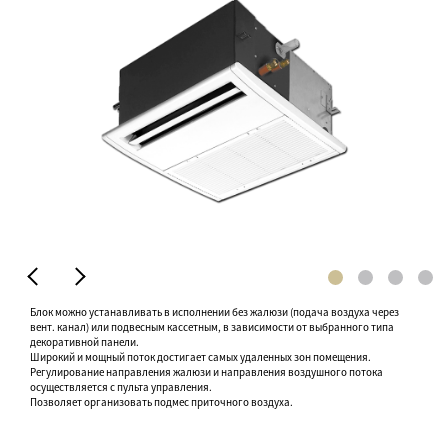
Блок можно устанавливать в исполнении без жалюзи (подача воздуха через
вент. канал) или подвесным кассетным, в зависимости от выбранного типа
декоративной панели.
Широкий и мощный поток достигает самых удаленных зон помещения.
Регулирование направления жалюзи и направления воздушного потока
осуществляется с пульта управления.
Позволяет организовать подмес приточного воздуха.
Сравнение выбранных моделей: