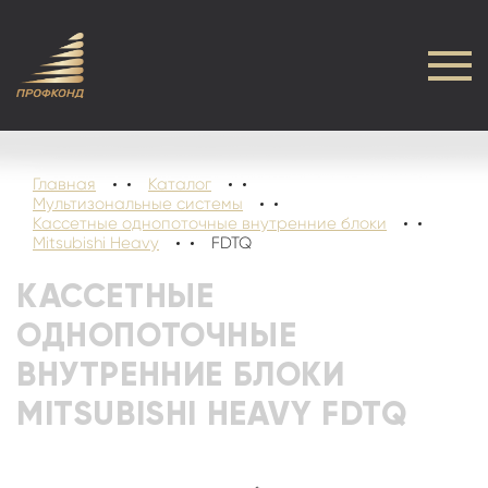
Главная
Каталог
Мультизональные системы
Кассетные однопоточные внутренние блоки
Mitsubishi Heavy
FDTQ
КАССЕТНЫЕ
ОДНОПОТОЧНЫЕ
ВНУТРЕННИЕ БЛОКИ
MITSUBISHI HEAVY FDTQ