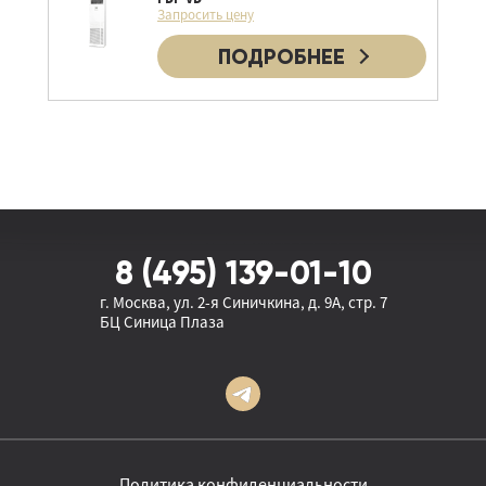
Запросить цену
Полупромышленные сплит-системы
Промышленные кондиционеры
ПОДРОБНЕЕ
Настенные внутренние блоки
Кассетные встраиваемые внутренние блоки
Кассетные полноразмерные внутренние блоки
Канальные средненапорные внутренние блоки
Канальные высоконапорные внутренние блоки
8 (495) 139-01-10
Потолочные внутренние блоки
г. Москва, ул. 2-я Синичкина, д. 9А, стр. 7
БЦ Синица Плаза
Колонные внутренние блоки
Политика конфиденциальности